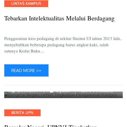
Categories
LINTAS KAMPUS
Berdag
Tebarkan Intelektualitas Melalui Berdagang
Penggusuran kios pedagang di sekitar Stasiun UI tahun 2013 lalu,
menyebabkan beberapa pedagang harus angkat kaki, salah
satunya Kedai Buku…
READ MORE >>
on
24/11/2016
aspirasi
Leave a Comment
Bergela
Negeri,
UPNVJ
Categories
BERITA UPN
Tingkat
Pengaw