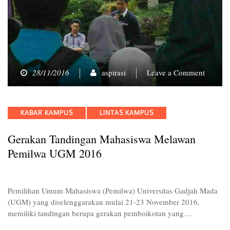
on
28/11/2016
aspirasi
Leave a Comment
Geraka
Tandin
Mahasi
Categories
KABAR KAMPUS
LINTAS KAMPUS
Melawa
Pemilw
Gerakan Tandingan Mahasiswa Melawan
UGM
2016
Pemilwa UGM 2016
Pemilihan Umum Mahasiswa (Pemilwa) Universitas Gadjah Mada
(UGM) yang diselenggarakan mulai 21-23 November 2016,
memiliki tandingan berupa gerakan pemboikotan yang…