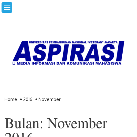
Skip
to
content
Home
2016
November
Bulan: November
2016