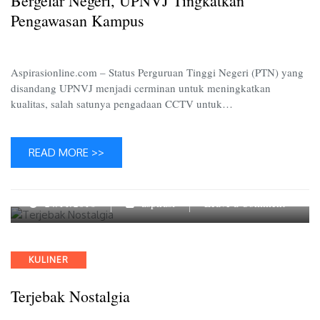
Bergelar Negeri, UPNVJ Tingkatkan
Kampu
Pengawasan Kampus
Aspirasionline.com – Status Perguruan Tinggi Negeri (PTN) yang
disandang UPNVJ menjadi cerminan untuk meningkatkan
kualitas, salah satunya pengadaan CCTV untuk…
READ MORE >>
on
24/11/2016
aspirasi
Leave a Comment
Terjeba
Nostalg
Categories
KULINER
Terjebak Nostalgia