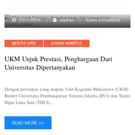
on
25/11/2016
aspirasi
Leave a Comment
UKM
Unjuk
Prestasi
Categories
BERITA UPN
KABAR KAMPUS
Pengha
dari
UKM Unjuk Prestasi, Penghargaan Dari
Univers
Diperta
Universitas Dipertanyakan
Dengan persiapan yang mapan, Unit Kegiatan Mahasiswa (UKM)
Basket Universitas Pembangunan Veteran Jakarta (BVJ) dan Teater
Hijau Lima Satu (THLS)…
READ MORE >>