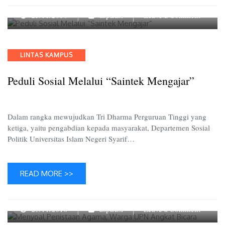
on
25/11/2016
aspirasi
Leave a Comment
Peduli
Sosial
Melalui
Categories
LINTAS KAMPUS
“Sainte
Mengaj
Peduli Sosial Melalui “Saintek Mengajar”
Dalam rangka mewujudkan Tri Dharma Perguruan Tinggi yang
ketiga, yaitu pengabdian kepada masyarakat, Departemen Sosial
Politik Universitas Islam Negeri Syarif…
READ MORE >>
on
25/11/2016
aspirasi
Leave a Comment
Menyoa