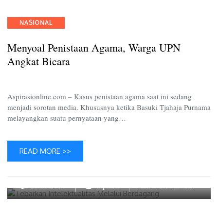
Penista
Agama,
Categories
NASIONAL
Warga
UPN
Menyoal Penistaan Agama, Warga UPN
Angkat
Bicara
Angkat Bicara
Aspirasionline.com – Kasus penistaan agama saat ini sedang
menjadi sorotan media. Khususnya ketika Basuki Tjahaja Purnama
melayangkan suatu pernyataan yang…
READ MORE >>
on
25/11/2016
aspirasi
Leave a Comment
Tebark
Intelekt
Melalui