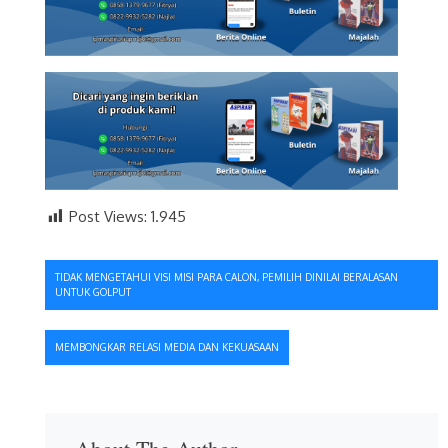
Post Views:
1.945
Navigasi
TIDAK MENGETAHUI VISI MISI PARA CALON, PEMILIH DINILAI BERALASAN
UNTUK GOLPUT
pos
MEMBONGKAR RELASI MEDIA DAN KEKUASAAN