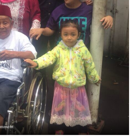
on
omment
Kekuatan
Patungan