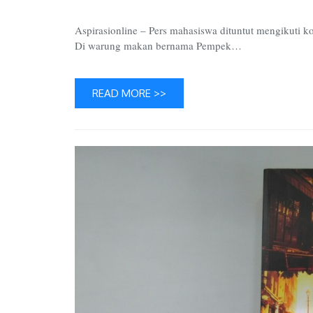
Aspirasionline – Pers mahasiswa dituntut mengikuti ko
Di warung makan bernama Pempek…
READ MORE >>