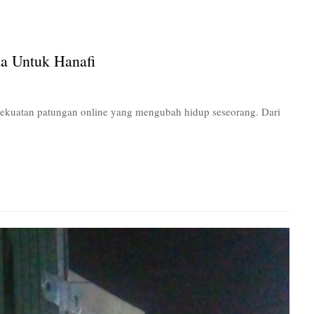
Online:
Kursi
Roda
a Untuk Hanafi
Untuk
Hanafi
ri kekuatan patungan online yang mengubah hidup seseorang. Dari