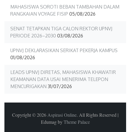
MAHASISWA SOROTI BEBAN TAMBAHAN DALAM
RANGKAIAN VOYAGE FISIP
05/08/2026
SENAT TETAPKAN TIGA CALON REKTOR UPNVJ
PERIODE 2026–2030
03/08/2026
UPNVJ DEKLARASIKAN SERIKAT PEKERJA KAMPUS
01/08/2026
LEADS UPNVJ DIRETAS, MAHASISWA KHAWATIR
KEAMANAN DATA USAI MENERIMA TELEPON
MENCURIGAKAN
31/07/2026
Copyright © 2026
Aspirasi Online
. All Rights Reserved
|
Edumag by
Theme Palace