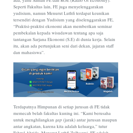
ada, yaitu Saman FE dan ROE (Radio Of Economy).
Seperti Fakultas lain, FE juga menyelenggarakan
yudisium, namun Menurut Luthfi terdapat keunikan
tersendiri dengan Yudisium yang diselenggarakan FE,
“Praktisi-praktisi ekonomi akan memberikan seminar
pembekalan kepada wisudawan tentang apa saja
tantangan Sarjana Ekonomi (S.E) di dunia kerja. Selain
itu, akan ada pertunjukan seni dari dekan, jajaran staff
dan mahasiswa”.
Terdapatnya Himpunan di setiap jurusan di FE tidak
memecah belah fakultas kuning ini. “Kami berusaha
untuk menghilangkan
gap
(jarak) antar jurusan maupun
antar angkatan, karena kita adalah keluarga,” tutur
Fahrul Ahrida. Menurut Luthfi Zulhazmi, FE adalah