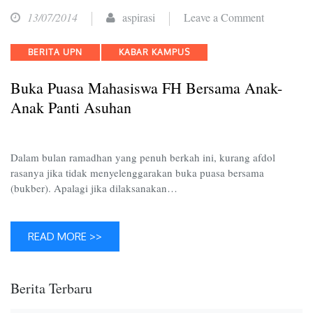
on
13/07/2014
aspirasi
Leave a Comment
Buka
Categories
BERITA UPN
KABAR KAMPUS
Puasa
Mahasiswa
Buka Puasa Mahasiswa FH Bersama Anak-
FH
Anak Panti Asuhan
Bersama
Anak-
Anak
Dalam bulan ramadhan yang penuh berkah ini, kurang afdol
Panti
rasanya jika tidak menyelenggarakan buka puasa bersama
(bukber). Apalagi jika dilaksanakan…
Asuhan
READ MORE >>
Berita Terbaru