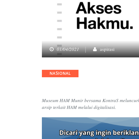
01/04/2021
aspirasi
Categories
NASIONAL
Museum HAM Munir bersama KontraS meluncurk
arsip terkait HAM melalui digitalisasi.