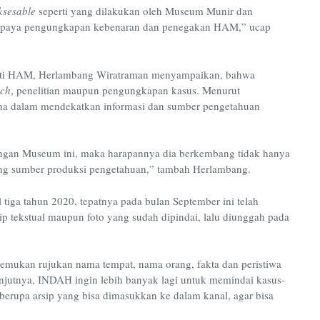
ksesable
seperti yang dilakukan oleh Museum Munir dan
gi upaya pengungkapan kebenaran dan penegakan HAM,” ucap
eliti HAM, Herlambang Wiratraman menyampaikan, bahwa
rch
, penelitian maupun pengungkapan kasus. Menurut
ana dalam mendekatkan informasi dan sumber pengetahuan
ngan Museum ini, maka harapannya dia berkembang tidak hanya
ong sumber produksi pengetahuan,” tambah Herlambang.
tiga tahun 2020, tepatnya pada bulan September ini telah
p tekstual maupun foto yang sudah dipindai, lalu diunggah pada
enemukan rujukan nama tempat, nama orang, fakta dan peristiwa
njutnya, INDAH ingin lebih banyak lagi untuk memindai kasus-
upa arsip yang bisa dimasukkan ke dalam kanal, agar bisa