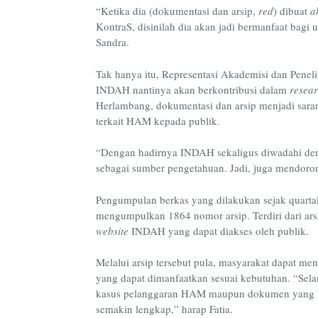
“Ketika dia (dokumentasi dan arsip,
red
) dibuat
a
KontraS, disinilah dia akan jadi bermanfaat ba
Sandra.
Tak hanya itu, Representasi Akademisi dan Pen
INDAH nantinya akan berkontribusi dalam
resea
Herlambang, dokumentasi dan arsip menjadi sar
terkait HAM kepada publik.
“Dengan hadirnya INDAH sekaligus diwadahi de
sebagai sumber pengetahuan. Jadi, juga mendor
Pengumpulan berkas yang dilakukan sejak quartal 
mengumpulkan 1864 nomor arsip. Terdiri dari arsi
website
INDAH yang dapat diakses oleh publik.
Melalui arsip tersebut pula, masyarakat dapat m
yang dapat dimanfaatkan sesuai kebutuhan. “Sela
kasus pelanggaran HAM maupun dokumen yang ber
semakin lengkap,” harap Fatia.