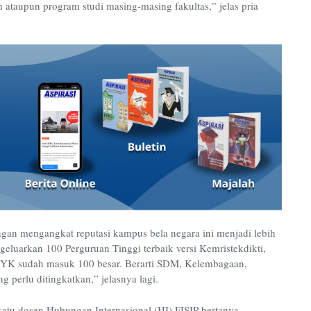
 ataupun program studi masing-masing fakultas,” jelas pria
n mengangkat reputasi kampus bela negara ini menjadi lebih
geluarkan 100 Perguruan Tinggi terbaik versi Kemristekdikti,
K sudah masuk 100 besar. Berarti SDM, Kelembagaan,
g perlu ditingkatkan,” jelasnya lagi.
satu dosen Hubungan Internasional (HI) FISIP bertanya