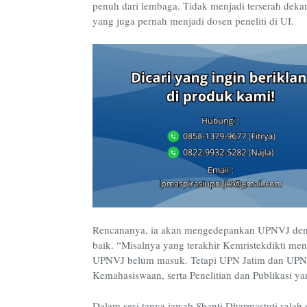
penuh dari lembaga. Tidak menjadi terserah dekan
yang juga pernah menjadi dosen peneliti di UI.
Rencananya, ia akan mengedepankan UPNVJ denga
baik. “Misalnya yang terakhir Kemristekdikti men
UPNVJ belum masuk. Tetapi UPN Jatim dan UPNY
Kemahasiswaan, serta Penelitian dan Publikasi yan
Dalam sesi tanya jawab Shanti Dharmastuti salah 