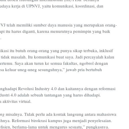
daya kerja di UPNVJ, yaitu komunikasi, koordinasi, dan
VJ telah memiliki sumber daya manusia yang merupakan orang-
Tetapi itu harus diganti, karena menurutnya pemimpin yang baik
.
kasi itu butuh orang-orang yang punya sikap terbuka, inklusif
i tidak masalah. Itu komunikasi buat saya. Jadi percayalah kalau
bertemu. Saya akan turun ke semua fakultas, ngobrol dengan
sa keluar uneg-uneg sesunguhnya,” jawab pria bertubuh
ghadapi Revolusi Industry 4.0 dan kaitannya dengan reformasi
dustri 4.0 adalah sebuah tantangan yang harus dihadapi.
aktivitas virtual.
ing
misalnya. Tidak perlu ada kontak langsung antara mahasiswa
uhnya. Reformasi birokrasi kampus juga menjadi penyelesaian.
k efisien, berlama-lama untuk mengurus sesuatu,” pungkasnya.