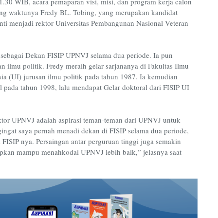
30 WIB, acara pemaparan visi, misi, dan program kerja calon
rang waktunya Fredy BL. Tobing, yang merupakan kandidat
nti menjadi rektor Universitas Pembangunan Nasional Veteran
t sebagai Dekan FISIP UPNVJ selama dua periode. Ia pun
 ilmu politik. Fredy meraih gelar sarjananya di Fakultas Ilmu
esia (UI) jurusan ilmu politik pada tahun 1987. Ia kemudian
l pada tahun 1998, lalu mendapat Gelar doktoral dari FISIP UI
ktor UPNVJ adalah aspirasi teman-teman dari UPNVJ untuk
ingat saya pernah menadi dekan di FISIP selama dua periode,
FISIP nya. Persaingan antar perguruan tinggi juga semakin
apkan mampu menahkodai UPNVJ lebih baik,” jelasnya saat