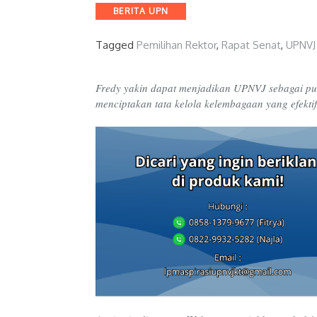
Categories
BERITA UPN
Tagged
Pemilihan Rektor
,
Rapat Senat
,
UPNVJ
Fredy yakin dapat menjadikan UPNVJ sebagai p
menciptakan tata kelola kelembagaan yang efektif