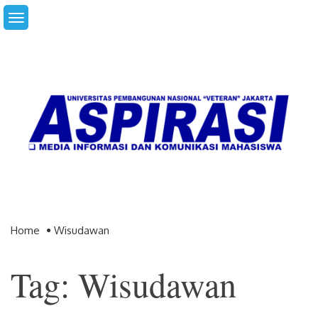
Skip
to
content
Home
Wisudawan
Tag: Wisudawan