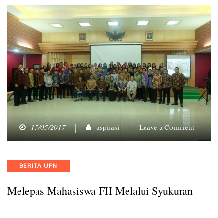
on
15/05/2017
aspirasi
Leave a Comment
Melepa
Mahasi
FH
Categories
BERITA UPN
Melalui
Syukur
Melepas Mahasiswa FH Melalui Syukuran