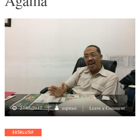
on
27/05/2017
aspirasi
Leave a Comment
Ali
Zaidan:
Kasus
Categories
EKSKLUSIF
Ahok