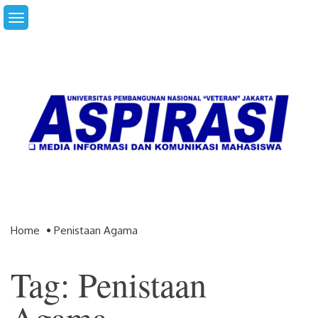
Skip
to
content
Home
Penistaan Agama
Tag: Penistaan
Agama