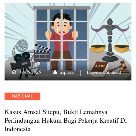
on
14/06/2026
aspirasi
Leave a Comment
Kasus
Amsal
Sitepu,
Categories
NASIONAL
Bukti
Lemahn
Kasus Amsal Sitepu, Bukti Lemahnya
Perlind
Hukum
Perlindungan Hukum Bagi Pekerja Kreatif Di
bagi
Indonesia
Pekerja