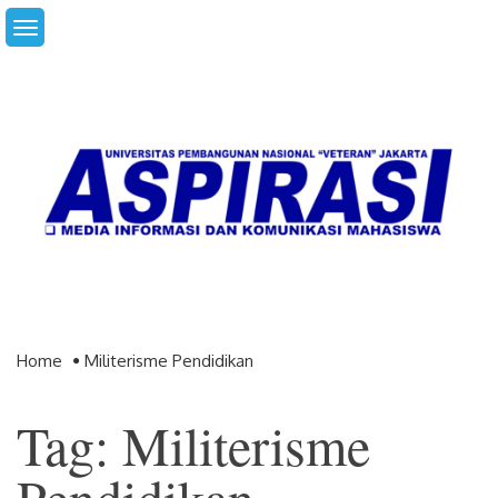
Skip
to
content
Home
Militerisme Pendidikan
Tag: Militerisme
Pendidikan