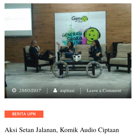
on
28/05/2017
aspirasi
Leave a Comment
Aksi
Setan
Jalanan
Categories
BERITA UPN
Komik
Audio
Aksi Setan Jalanan, Komik Audio Ciptaan
Ciptaan