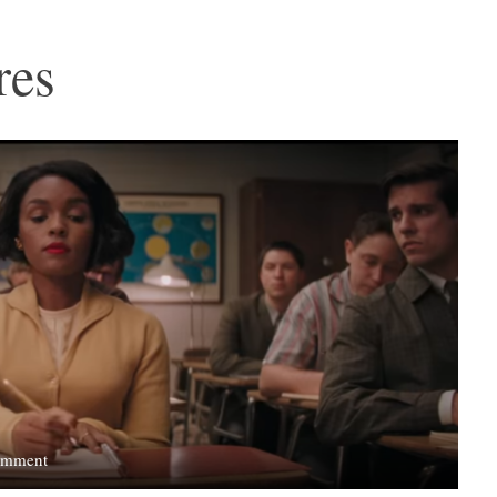
res
on
omment
Hidden