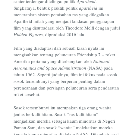
santer terdengar ditelinga: politik
Apartheid
.
Singkatnya, bentuk praktik politik
apartheid
ini
menerapkan sistem pemisahan ras yang dilegalkan.
Apartheid inilah yang menjadi landasan penggarapan
film yang disutradarai oleh Theodore Melfi dengan judul
Hidden Figures,
diproduksi 2016 lalu.
Film yang diadaptasi dari sebuah kisah nyata ini
mengisahkan tentang peluncuran Friendship 7 – roket
Amerika pertama yang diterbangkan oleh
National
Aeronautics and Space Administration
(NASA) pada
tahun 1962. Seperti judulnya, film ini fokus pada sosok-
sosok tersembunyi yang berperan penting dalam
perencanaan dan persiapan peluncuran serta pendaratan
roket tersebut.
Sosok tersembunyi itu merupakan tiga orang wanita
jenius berkulit hitam. Sosok “ras kulit hitam”
menjadikan mereka sebagai kaum minoritas di Negeri
Paman Sam, dan sosok “wanita” melekatkan mereka
kepada kaum minoritas di dalam NASA. Ditambah, saat