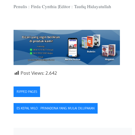
Penulis : Firda Cynthia |Editor : Taufiq Hidayatullah
Post Views:
2.642
Navigasi
RIPPED PAGES
pos
ES KEPAL MILO : PRIMADONA YANG MULAI DILUPAKAN