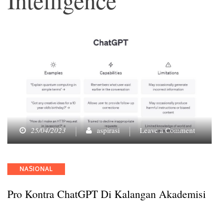
on
25/04/2023
aspirasi
Leave a Comment
Pro
Kontra
ChatGP
Categories
NASIONAL
di
Kalang
Pro Kontra ChatGPT Di Kalangan Akademisi
Akadem