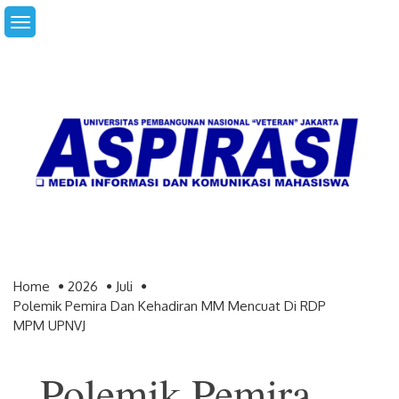
Skip
to
content
Home
2026
Juli
Polemik Pemira Dan Kehadiran MM Mencuat Di RDP
MPM UPNVJ
Polemik Pemira