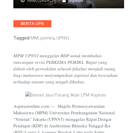
01/07/2026
aspirasi
Categories
BERITA UPN
Tagged
MM
,
pemira
,
UPNVJ
MPM UPNVJ menggelar RDP untuk membahas
rancangan revisi PERKEMA PEMIRA. Rapat yang
diikuti oleh perwakilan seluruh fakultas menjadi ruang
bagi mahasiswa menyampaikan aspirasi dan keresahan
terhadap aturan yang tengah dibahas.
Aspirasionline.com —
Majelis Permusyawaratan
Mahasiswa (MPM) Universitas Pembangunan Nasional
“Veteran” Jakarta (UPNVJ) menggelar Rapat Dengar
Pendapat (RDP) di Auditorium Bhineka Tunggal Ika
(BTI) Lantai 4, kampus Pondok Labu pada Sabtu,