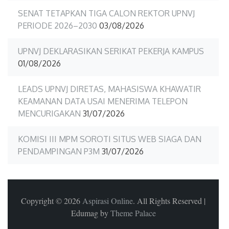
SENAT TETAPKAN TIGA CALON REKTOR UPNVJ
PERIODE 2026–2030
03/08/2026
UPNVJ DEKLARASIKAN SERIKAT PEKERJA KAMPUS
01/08/2026
LEADS UPNVJ DIRETAS, MAHASISWA KHAWATIR
KEAMANAN DATA USAI MENERIMA TELEPON
MENCURIGAKAN
31/07/2026
KOMISI III MPM SOROTI SITUS WEB SIAGA DAN
PENDAMPINGAN P3M
31/07/2026
Copyright © 2026
Aspirasi Online
. All Rights Reserved
|
Edumag by
Theme Palace