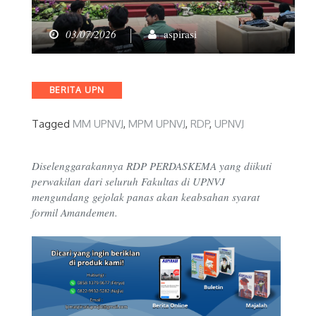
03/07/2026
aspirasi
Categories
BERITA UPN
Tagged
MM UPNVJ
,
MPM UPNVJ
,
RDP
,
UPNVJ
Diselenggarakannya RDP PERDASKEMA yang diikuti
perwakilan dari seluruh Fakultas di UPNVJ
mengundang gejolak panas akan keabsahan syarat
formil Amandemen.