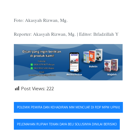
Foto: Akasyah Rizwan, Mg.
Reporter: Akasyah Rizwan, Mg. | Editor: Ihfadzillah Y
Post Views:
222
Navigasi
POLEMIK PEMIRA DAN KEHADIRAN MM MENCUAT DI RDP MPM UPNVJ
pos
PELEMAHAN RUPIAH TEKAN DAYA BELI SOLUSINYA DINILAI BERISIKO