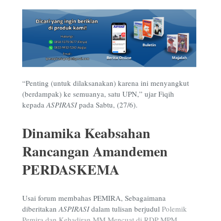
“Penting (untuk dilaksanakan) karena ini menyangkut
(berdampak) ke semuanya, satu UPN,” ujar Fiqih
kepada
ASPIRASI
pada Sabtu, (27/6).
Dinamika Keabsahan
Rancangan Amandemen
PERDASKEMA
Usai forum membahas PEMIRA, Sebagaimana
diberitakan
ASPIRASI
dalam tulisan berjudul
Polemik
Pemira dan Kehadiran MM Mencuat di RDP MPM