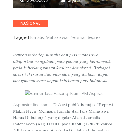
30/06/2026
aspirasi
Categories
NASIONAL
Tagged
Jurnalis
,
Mahasiswa
,
Persma
,
Represi
Represi terhadap jurnalis dan pers mahasiswa
dilaporkan mengalami peningkatan yang berdampak
pada keberlangsungan kualitas demokrasi. Berbagai
kasus kekerasan dan intimidasi yang dialami, dapat
mengancam masa depan kebebasan pers Indonesia.
Aspirasionline.com
–
Diskusi publik bertajuk “Represi
Makin Ngeri: Mengapa Jurnalis dan Pers Mahasiswa
Harus Dilindungi” yang digelar Aliansi Jurnalis
Independen (AJI) Jakarta, pada Rabu, (17/6) di kantor
AJI Jakarta, menyoroti eskalasi tindakan kriminalitas