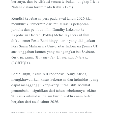
bertanya, dan berdiskusi secara terbuka,” ungkap Iriene
Natalia dalam forum pada Rabu, (17/6).
Kondisi kebebasan pers pada awal tahun 2026 kian
memburuk, tercermin dari mulai kasus pelaporan
jurnalis dan pembuat film Dandhy Laksono ke
Kepolisian Daerah (Polda) Metro Jaya terkait film
dokumenter Pesta Babi hingga teror yang didapatkan
Pers Suara Mahasiswa Universitas Indonesia (Suma UI)
atas unggahan konten yang mengangkat isu
Lesbian,
Gay, Bisexual, Transgender, Queer, and Intersex
(LGBTQI+).
Lebih lanjut, Ketua AJI Indonesia, Nany Afrida,
mengkhawatirkan kasus kekerasan dan intimidasi yang
dapat mengganggu kerja-kerja jurnalistik. Melihat
penambahan signifikan dari tahun sebelumnya sekitar
20 kasus intimidasi dalam kurun waktu enam bulan
berjalan dari awal tahun 2026.
“Kondisi kita (jurnalis) sangat berat, itu secara fisik.