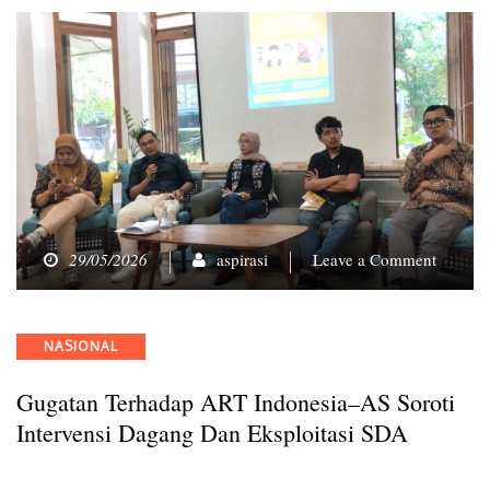
on
29/05/2026
aspirasi
Leave a Comment
Gugata
terhada
ART
Categories
NASIONAL
Indones
AS
Gugatan Terhadap ART Indonesia–AS Soroti
Soroti
Interven
Intervensi Dagang Dan Eksploitasi SDA
Dagang
dan