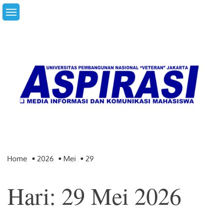
Skip
to
content
Home
2026
Mei
29
Hari: 29 Mei 2026