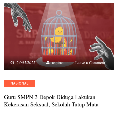
on
24/05/2025
aspirasi
Leave a Comment
Guru
SMPN
3
Categories
NASIONAL
Depok
Diduga
Guru SMPN 3 Depok Diduga Lakukan
Lakuka
Kekera
Kekerasan Seksual, Sekolah Tutup Mata
Seksual
Sekolah