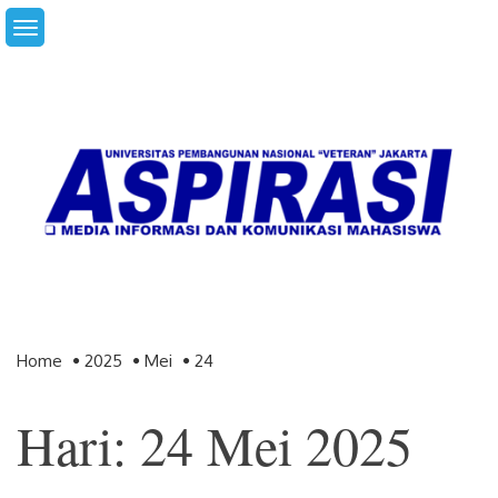
Skip
to
content
Home
2025
Mei
24
Hari: 24 Mei 2025