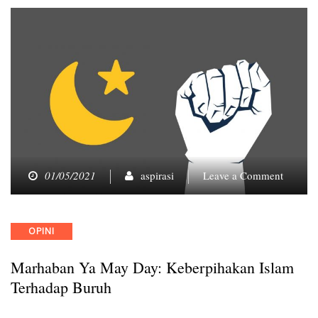
on
01/05/2021
aspirasi
Leave a Comment
Marhab
Ya
May
Categories
OPINI
Day:
Keberp
Marhaban Ya May Day: Keberpihakan Islam
Islam
Terhad
Terhadap Buruh
Buruh