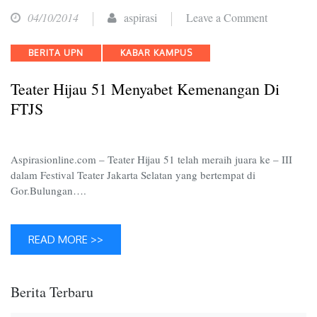
on
04/10/2014
aspirasi
Leave a Comment
Teater
Categories
BERITA UPN
KABAR KAMPUS
Hijau
51
Teater Hijau 51 Menyabet Kemenangan Di
Menyabet
FTJS
Kemenang
di
FTJS
Aspirasionline.com – Teater Hijau 51 telah meraih juara ke – III
dalam Festival Teater Jakarta Selatan yang bertempat di
Gor.Bulungan….
READ MORE >>
Berita Terbaru