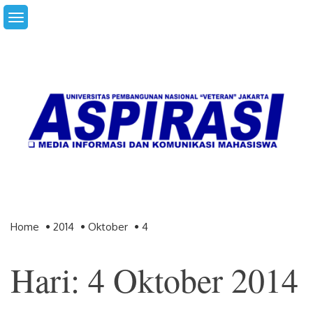
Skip
to
content
Home
2014
Oktober
4
Hari: 4 Oktober 2014