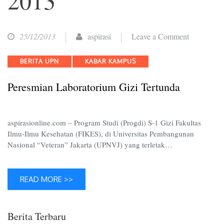
on
25/12/2013
aspirasi
Leave a Comment
Peresmian
Categories
BERITA UPN
KABAR KAMPUS
Laborator
Gizi
Peresmian Laboratorium Gizi Tertunda
Tertunda
aspirasionline.com – Program Studi (Progdi) S-1 Gizi Fakultas
Ilmu-Ilmu Kesehatan (FIKES), di Universitas Pembangunan
Nasional “Veteran” Jakarta (UPNVJ) yang terletak…
READ MORE >>
Berita Terbaru