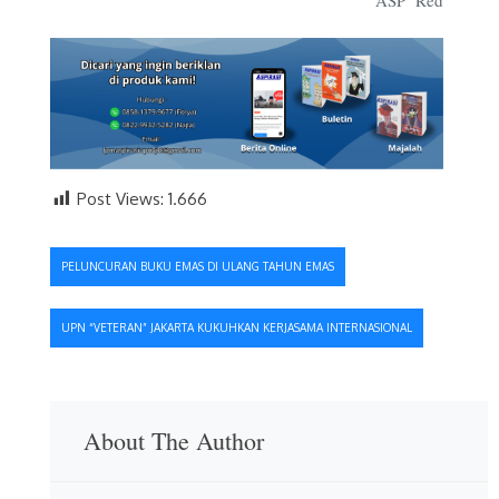
ASP Red
Post Views:
1.666
Navigasi
PELUNCURAN BUKU EMAS DI ULANG TAHUN EMAS
pos
UPN “VETERAN” JAKARTA KUKUHKAN KERJASAMA INTERNASIONAL
About The Author