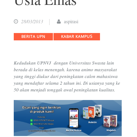
28/03/2013
aspirasi
Categories
BERITA UPN
KABAR KAMPUS
K
edudukan UPNVJ dengan
U
niversitas
S
wasta lain
berada di kelas menengah
.
karena animo masyarakat
yang tinggi di
u
kur dari
peningkatan
calon mahasiswa
yang mendaftar
selama 2 tahun
ini
.
Di usianya yang
ke
50
akan
menjadi tonggak awal peningkatan kualitas
.