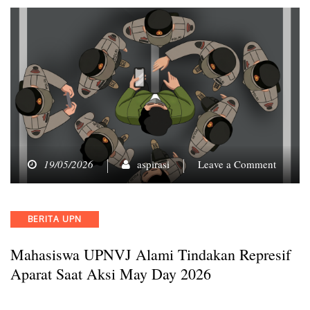
on
19/05/2026
aspirasi
Leave a Comment
Mahasi
UPNVJ
Alami
Categories
BERITA UPN
Tindak
Represi
Mahasiswa UPNVJ Alami Tindakan Represif
Aparat
Saat
Aparat Saat Aksi May Day 2026
Aksi
May