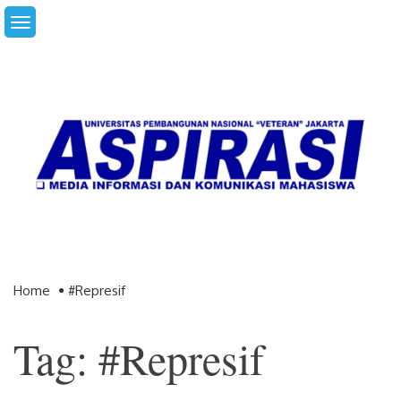
Skip
to
content
Home
#represif
Tag: #represif