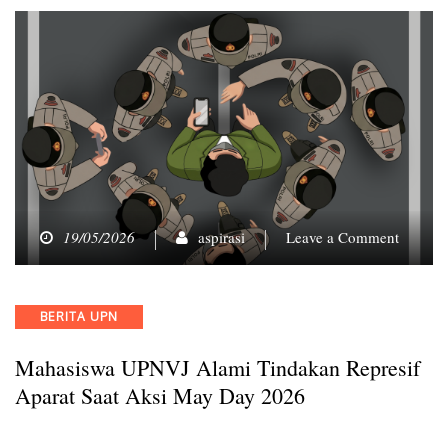
on
19/05/2026
aspirasi
Leave a Comment
Mahasi
UPNVJ
Alami
Categories
BERITA UPN
Tindak
Represi
Mahasiswa UPNVJ Alami Tindakan Represif
Aparat
Saat
Aparat Saat Aksi May Day 2026
Aksi
May