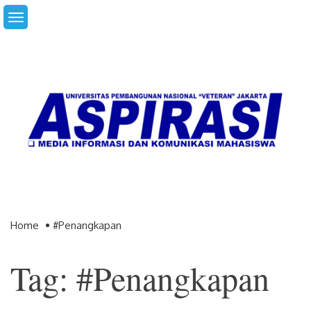
Skip
to
content
Home
#penangkapan
Tag: #penangkapan