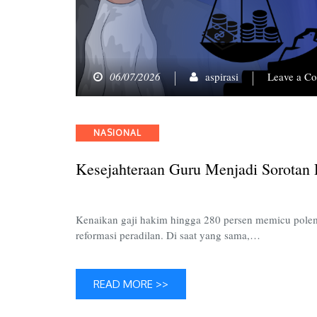
06/07/2026
aspirasi
Leave a C
Categories
NASIONAL
Kesejahteraan Guru Menjadi Sorotan
Kenaikan gaji hakim hingga 280 persen memicu pole
reformasi peradilan. Di saat yang sama,…
READ MORE >>