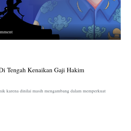
on
omment
Kesejahteraan
Guru
Menjadi
Sorotan
di
 Di Tengah Kenaikan Gaji Hakim
Tengah
Kenaikan
Gaji
Hakim
mik karena dinilai masih mengambang dalam memperkuat