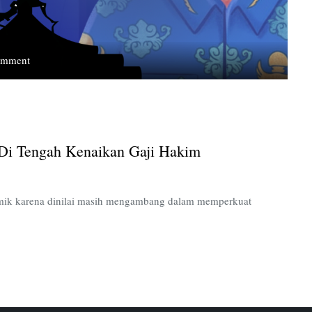
on
omment
Kesejahteraan
Guru
Menjadi
Sorotan
di
 Di Tengah Kenaikan Gaji Hakim
Tengah
Kenaikan
Gaji
Hakim
mik karena dinilai masih mengambang dalam memperkuat