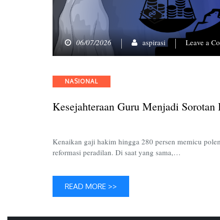
06/07/2026
aspirasi
Leave a C
Categories
NASIONAL
Kesejahteraan Guru Menjadi Sorotan
Kenaikan gaji hakim hingga 280 persen memicu pole
reformasi peradilan. Di saat yang sama,…
READ MORE >>