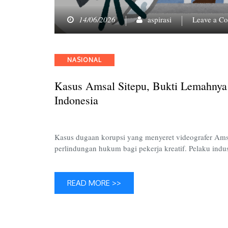
14/06/2026
aspirasi
Leave a C
Categories
NASIONAL
Kasus Amsal Sitepu, Bukti Lemahnya 
Indonesia
Kasus dugaan korupsi yang menyeret videografer Am
perlindungan hukum bagi pekerja kreatif. Pelaku indu
READ MORE >>