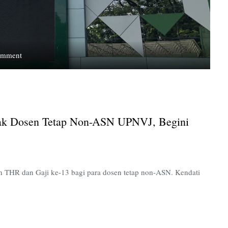
on
omment
Menilik
Ketidakpastian
Status
dan
Hak
Hak Dosen Tetap Non-ASN UPNVJ, Begini
Dosen
Tetap
non-
ASN
UPNVJ,
n THR dan Gaji ke-13 bagi para dosen tetap non-ASN. Kendati
Begini
Penjelasan
Rektorat