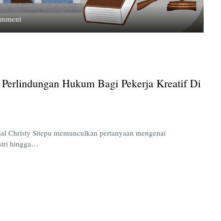
on
omment
Kasus
Amsal
Sitepu,
Bukti
Lemahnya
Perlindungan Hukum Bagi Pekerja Kreatif Di
Perlindungan
Hukum
bagi
Pekerja
Kreatif
sal Christy Sitepu memunculkan pertanyaan mengenai
di
stri hingga…
Indonesia