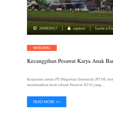
20/08/2017
aspirasi
Leave a C
Categories
NASIONAL
Kecanggihan Pesawat Karya Anak Ba
Kerjasama antara PT Dirgantara Indonesia (PT DI) d
membuahkan hasil sebuah Pesawat N219 yang…
READ MORE >>