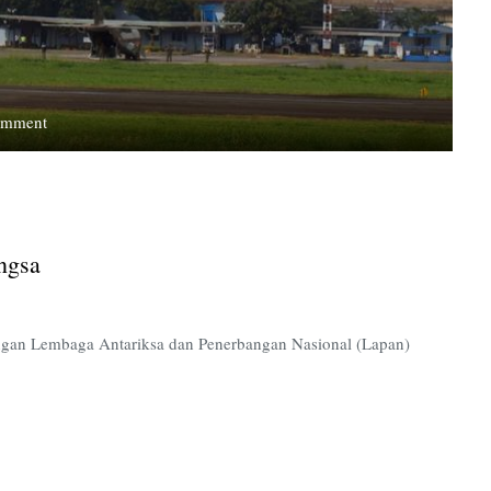
on
omment
Kecanggihan
Pesawat
Karya
Anak
Bangsa
ngsa
engan Lembaga Antariksa dan Penerbangan Nasional (Lapan)