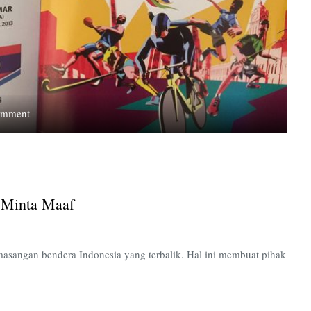
on
omment
Bendera
Indonesia
Terbalik,
Malaysia
Minta
a Minta Maaf
Maaf
masangan bendera Indonesia yang terbalik. Hal ini membuat pihak