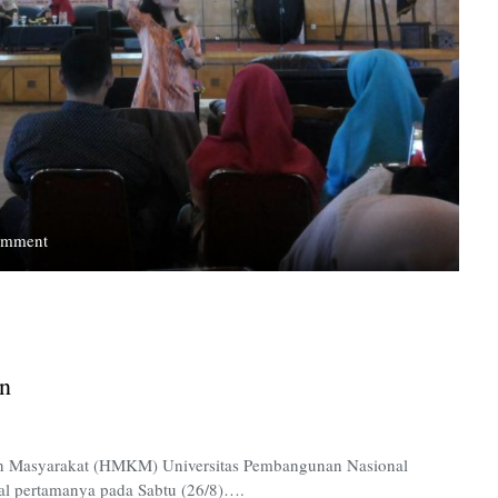
on
omment
Gerakan
1000
Hari
Pertama
Kehidupan
n
n Masyarakat (HMKM) Universitas Pembangunan Nasional
al pertamanya pada Sabtu (26/8)….