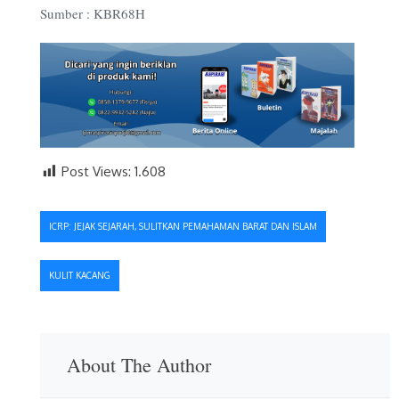
Sumber : KBR68H
Post Views:
1.608
Navigasi
ICRP: JEJAK SEJARAH, SULITKAN PEMAHAMAN BARAT DAN ISLAM
pos
KULIT KACANG
About The Author