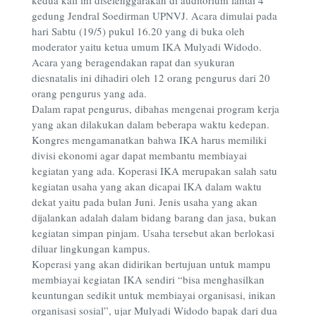
kedua kali ini diselenggarakan di auditorium lantai 4
gedung Jendral Soedirman UPNVJ. Acara dimulai pada
hari Sabtu (19/5) pukul 16.20 yang di buka oleh
moderator yaitu ketua umum IKA Mulyadi Widodo.
Acara yang beragendakan rapat dan syukuran
diesnatalis ini dihadiri oleh 12 orang pengurus dari 20
orang pengurus yang ada.
Dalam rapat pengurus, dibahas mengenai program kerja
yang akan dilakukan dalam beberapa waktu kedepan.
Kongres mengamanatkan bahwa IKA harus memiliki
divisi ekonomi agar dapat membantu membiayai
kegiatan yang ada. Koperasi IKA merupakan salah satu
kegiatan usaha yang akan dicapai IKA dalam waktu
dekat yaitu pada bulan Juni. Jenis usaha yang akan
dijalankan adalah dalam bidang barang dan jasa, bukan
kegiatan simpan pinjam. Usaha tersebut akan berlokasi
diluar lingkungan kampus.
Koperasi yang akan didirikan bertujuan untuk mampu
membiayai kegiatan IKA sendiri “bisa menghasilkan
keuntungan sedikit untuk membiayai organisasi, inikan
organisasi sosial”, ujar Mulyadi Widodo bapak dari dua