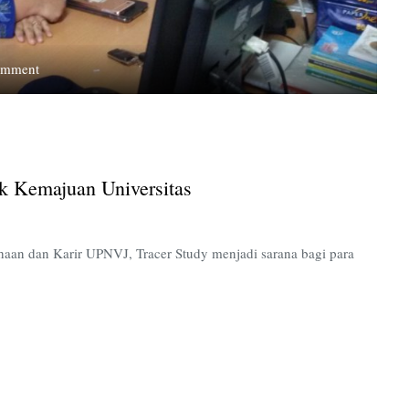
on
omment
Tracer
Study:
Kontribusi
Alumni
Untuk
uk Kemajuan Universitas
Kemajuan
Universitas
haan dan Karir UPNVJ, Tracer Study menjadi sarana bagi para