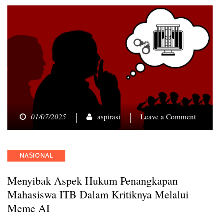
on
01/07/2025
aspirasi
Leave a Comment
Menyib
Aspek
Hukum
Categories
NASIONAL
Penang
Mahasi
Menyibak Aspek Hukum Penangkapan
ITB
dalam
Mahasiswa ITB Dalam Kritiknya Melalui
Kritikn
Meme AI
melalui