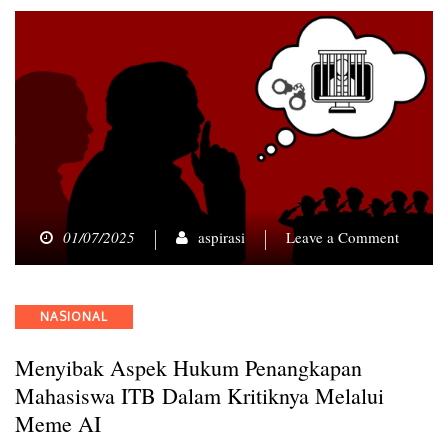
on
01/07/2025
aspirasi
Leave a Comment
Menyib
Aspek
Hukum
Categories
NASIONAL
Penang
Mahasi
Menyibak Aspek Hukum Penangkapan
ITB
dalam
Mahasiswa ITB Dalam Kritiknya Melalui
Kritikn
Meme AI
melalui