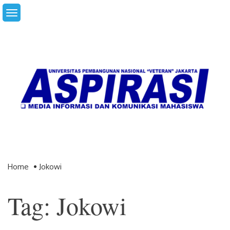
Skip
to
content
Home
Jokowi
Tag: Jokowi