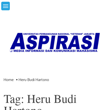
Skip
to
content
Home
Heru Budi Hartono
Tag: Heru Budi
Hartono