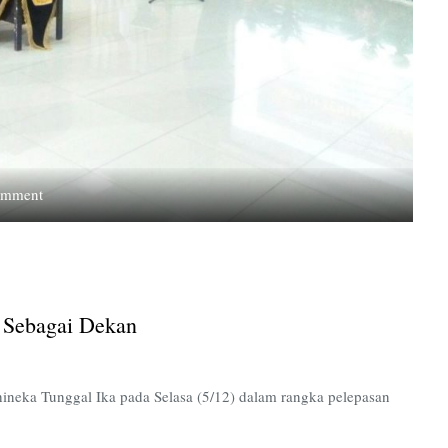
on
omment
Mereka
yang
Mengakhiri
Masa
Bakti
 Sebagai Dekan
Sebagai
Dekan
ineka Tunggal Ika pada Selasa (5/12) dalam rangka pelepasan