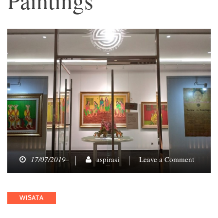
on
17/07/2019
aspirasi
Leave a Comment
Betawi
In
Painting
Categories
WISATA
Warna-
Warni