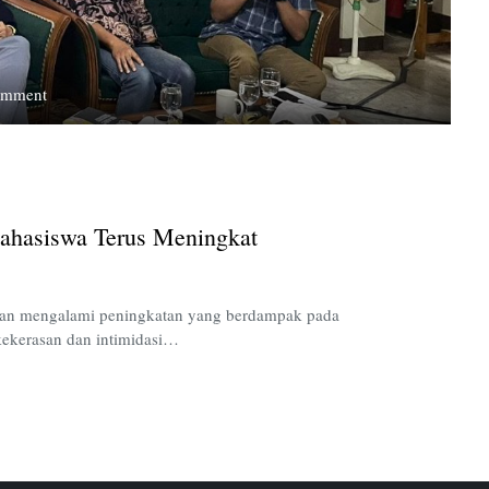
on
omment
Represi
terhadap
Jurnalis
dan
Pers
Mahasiswa Terus Meningkat
Mahasiswa
Terus
Meningkat
orkan mengalami peningkatan yang berdampak pada
kekerasan dan intimidasi…