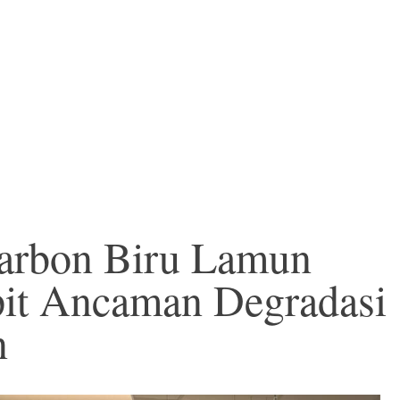
Karbon Biru Lamun
pit Ancaman Degradasi
n