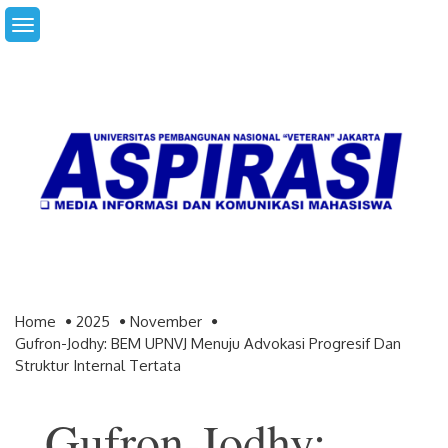
Skip
to
content
Home
2025
November
Gufron-Jodhy: BEM UPNVJ Menuju Advokasi Progresif Dan
Struktur Internal Tertata
Gufron-Jodhy: