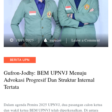
on
18/11/2025
aspirasi
Leave a Comment
Gufron-
Jodhy:
BEM
Categories
BERITA UPN
UPNVJ
Menuju
Gufron-Jodhy: BEM UPNVJ Menuju
Advoka
Progresi
Advokasi Progresif Dan Struktur Internal
dan
Tertata
Struktur
Internal
Tertata
Dalam agenda Pemira 2025 UPNVJ, dua pasangan calon ketua
dan wakil ketua BEM UPNVJ telah diperkenalkan. Di antara