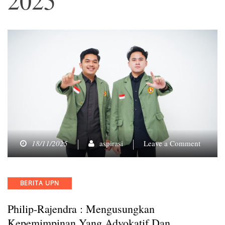
on
18/11/2025
aspirasi
Leave a Comment
Philip-
Rajendr
:
Categories
BERITA UPN
Mengus
Kepemi
Philip-Rajendra : Mengusungkan
yang
Advokat
Kepemimpinan Yang Advokatif Dan