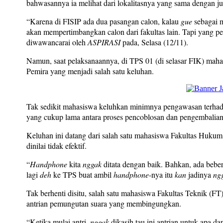
bahwasannya ia melihat dari lokalitasnya yang sama dengan j
“Karena di FISIP ada dua pasangan calon, kalau
gue
sebagai 
akan mempertimbangkan calon dari fakultas lain. Tapi yang p
diwawancarai oleh
ASPIRASI
pada, Selasa (12/11).
Namun, saat pelaksanaannya, di TPS 01 (di selasar FIK) ma
Pemira yang menjadi salah satu keluhan.
Tak sedikit mahasiswa keluhkan minimnya pengawasan terhad
yang cukup lama antara proses pencoblosan dan pengembalian
Keluhan ini datang dari salah satu mahasiswa Fakultas Huku
dinilai tidak efektif.
“
Handphone
kita
nggak
ditata dengan baik. Bahkan, ada bebe
lagi
deh
ke TPS buat ambil
handphone
-nya itu
kan
jadinya
ng
Tak berhenti disitu, salah satu mahasiswa Fakultas Teknik (FT
antrian pemungutan suara yang membingungkan.
“Ketika mulai antri,
nggak
dikasih tau ini antrian untuk apa dan