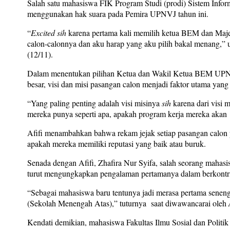
Salah satu mahasiswa FIK Program Studi (prodi) Sistem Info
menggunakan hak suara pada Pemira UPNVJ tahun ini.
“
Excited
sih
karena pertama kali memilih ketua BEM dan Maj
calon-calonnya dan aku harap yang aku pilih bakal menang,”
(12/11).
Dalam menentukan pilihan Ketua dan Wakil Ketua BEM UPNVJ
besar, visi dan misi pasangan calon menjadi faktor utama yan
“Yang paling penting adalah visi misinya
sih
karena dari visi 
mereka punya seperti apa, apakah program kerja mereka akan 
Afifi menambahkan bahwa rekam jejak setiap pasangan calon p
apakah mereka memiliki reputasi yang baik atau buruk.
Senada dengan Afifi, Zhafira Nur Syifa, salah seorang maha
turut mengungkapkan pengalaman pertamanya dalam berkontri
“Sebagai mahasiswa baru tentunya jadi merasa pertama senen
(Sekolah Menengah Atas),” tuturnya saat diwawancarai oleh
Kendati demikian, mahasiswa Fakultas Ilmu Sosial dan Politik