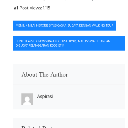
Post Views:
1.115
Navigasi
MENILIK NILAI HISTORIS SITUS CAGAR BUDAYA DENGAN WALKING TOUR
pos
BUNTUT AKSI DEMONSTRASI KORUPSI UPNVJ, MAHASISWA TERANCAM
DIGUGAT PELANGGARAN KODE ETIK
About The Author
Aspirasi