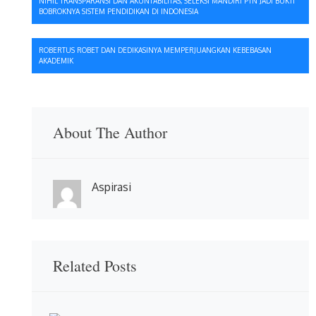
NIHIL TRANSPARANSI DAN AKUNTABILITAS, SELEKSI MANDIRI PTN JADI BUKTI
BOBROKNYA SISTEM PENDIDIKAN DI INDONESIA
pos
ROBERTUS ROBET DAN DEDIKASINYA MEMPERJUANGKAN KEBEBASAN
AKADEMIK
About The Author
Aspirasi
Related Posts