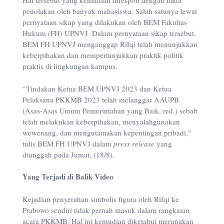
Hal tersebut yang kemudian direspon dengan nada
penolakan oleh banyak mahasiswa. Salah satunya lewat
pernyataan sikap yang dilakukan oleh BEM Fakultas
Hukum (FH) UPNVJ. Dalam pernyataan sikap tersebut,
BEM FH UPNVJ menganggap Rifqi telah menunjukkan
keberpihakan dan mempertunjukkan praktik politik
praktis di lingkungan kampus.
“Tindakan Ketua BEM UPNVJ 2023 dan Ketua
Pelaksana PKKMB 2023 telah melanggar AAUPB
(Asas-Asas Umum Pemerintahan yang Baik, red.) sebab
telah melakukan keberpihakan, menyalahgunakan
wewenang, dan mengutamakan kepentingan pribadi,”
tulis BEM FH UPNVJ dalam
press release
yang
diunggah pada Jumat, (18/8).
Yang Terjadi di Balik Video
Kejadian penyerahan simbolis figura oleh Rifqi ke
Prabowo sendiri tidak pernah masuk dalam rangkaian
acara PKKMB. Hal ini kemudian diketahui merupakan