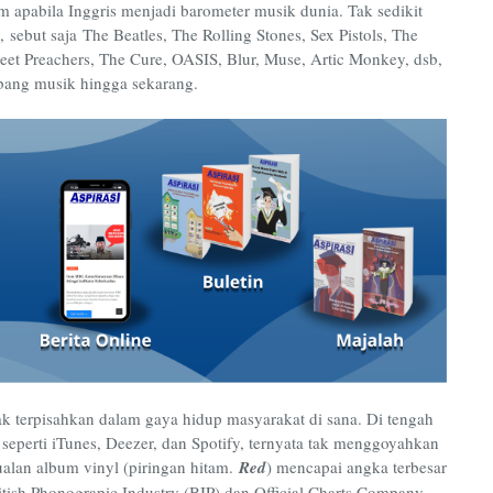
 apabila Inggris menjadi barometer musik dunia. Tak sedikit
, sebut saja The Beatles, The Rolling Stones, Sex Pistols, The
eet Preachers, The Cure, OASIS, Blur, Muse, Artic Monkey, dsb,
bang musik hingga sekarang.
ak terpisahkan dalam gaya hidup masyarakat di sana. Di tengah
 seperti iTunes, Deezer, dan Spotify, ternyata tak menggoyahkan
jualan album vinyl (piringan hitam.
Red
) mencapai angka terbesar
tish Phonograpic Industry (BIP) dan Official Charts Company,