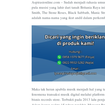
Aspirasionline.com – Sudah menjadi rahasia umum
pula musisi yang lahir dari tanah Britania Raya ini
Smith, The Stone Roses, Black Sabbath, Manic Str
adalah nama-nama yang ikut andil dalam perkem
Maka tak heran apabila musik menjadi hal yang t
fenomena transaksi musik digital melalui platform
bisnis records store. Terbukti pada 2013 lalu pen
dalam kurun waktu 15 tahun terakhir. Menurut Bri