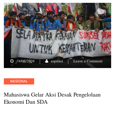
on
19/06/2026
aspirasi
Leave a Comment
Mahasi
Gelar
Aksi
Categories
NASIONAL
Desak
Pengelo
Mahasiswa Gelar Aksi Desak Pengelolaan
Ekonom
dan
Ekonomi Dan SDA
SDA