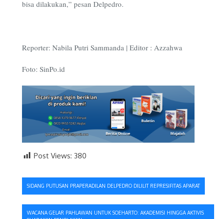
bisa dilakukan,” pesan Delpedro.
Reporter: Nabila Putri Sammanda | Editor : Azzahwa
Foto: SinPo.id
Post Views:
380
Navigasi
SIDANG PUTUSAN PRAPERADILAN DELPEDRO DILILIT REPRESIFITAS APARAT
pos
WACANA GELAR PAHLAWAN UNTUK SOEHARTO: AKADEMISI HINGGA AKTIVIS