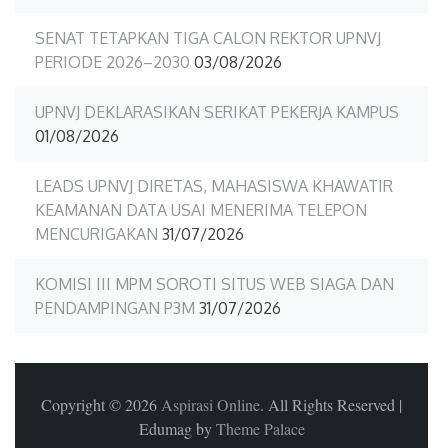
SENAT TETAPKAN TIGA CALON REKTOR UPNVJ
PERIODE 2026–2030
03/08/2026
UPNVJ DEKLARASIKAN SERIKAT PEKERJA KAMPUS
01/08/2026
LEADS UPNVJ DIRETAS, MAHASISWA KHAWATIR
KEAMANAN DATA USAI MENERIMA TELEPON
MENCURIGAKAN
31/07/2026
KOMISI III MPM SOROTI SITUS WEB SIAGA DAN
PENDAMPINGAN P3M
31/07/2026
Copyright © 2026
Aspirasi Online
. All Rights Reserved
|
Edumag by
Theme Palace