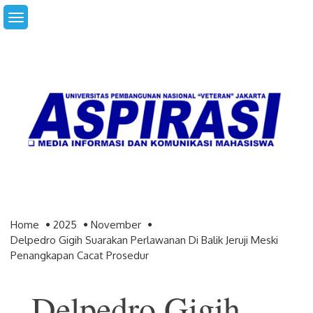
Skip
to
content
Home
2025
November
Delpedro Gigih Suarakan Perlawanan Di Balik Jeruji Meski
Penangkapan Cacat Prosedur
Delpedro Gigih