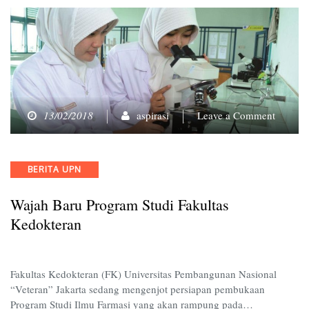
on
13/02/2018
aspirasi
Leave a Comment
Wajah
Baru
Progra
Categories
BERITA UPN
Studi
Fakulta
Wajah Baru Program Studi Fakultas
Kedokt
Kedokteran
Fakultas Kedokteran (FK) Universitas Pembangunan Nasional
“Veteran” Jakarta sedang mengenjot persiapan pembukaan
Program Studi Ilmu Farmasi yang akan rampung pada…