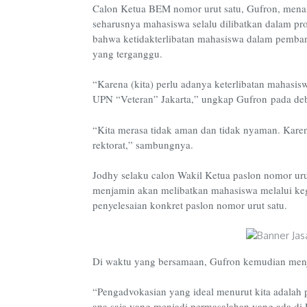
Calon Ketua BEM nomor urut satu, Gufron, mena
seharusnya mahasiswa selalu dilibatkan dalam p
bahwa ketidakterlibatan mahasiswa dalam pemb
yang terganggu.
“Karena (kita) perlu adanya keterlibatan mahas
UPN “Veteran” Jakarta,” ungkap Gufron pada deb
“Kita merasa tidak aman dan
tidak nyaman. Kare
rektorat,” sambungnya.
Jodhy selaku calon Wakil Ketua paslon nomor u
menjamin akan melibatkan mahasiswa melalui kegi
penyelesaian konkret paslon nomor urut satu.
Di waktu yang bersamaan, Gufron kemudian menje
“Pengadvokasian yang ideal menurut kita adalah p
apa saja yang menjadi permasalahan yang ada d