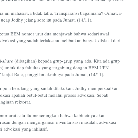
ama ini mahasiswa tidak tahu. Transparansi bagaimana? Ormawa-
cap Jodhy jelang sore itu pada Jumat, (14/11).
l ketua BEM nomor urut dua menjawab bahwa sedari awal
advokasi yang sudah terlaksana melibatkan banyak diskusi dari
i-
share
(dibagikan) kepada grup-grup yang ada. Kita ada grup
) untuk tiap fakultas yang tergabung dengan BEM UPN
” lanjut Raje, panggilan akrabnya pada Jumat, (14/11).
 pola berulang yang sudah dilakukan. Jodhy mempersoalkan
kasi apakah betul-betul melalui proses advokasi. Sebab
inginan rektorat.
mor urut satu itu menerangkan bahwa kabinetnya akan
san dengan mengorganisir inventarisasi masalah, advokasi
i advokasi yang inklusif.