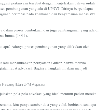
nggapi pertanyaan tersebut dengan menjelaskan bahwa sudah
roses pembangunan yang ada di UPNVJ. Dirinya berpendapat
angunan berimbas pada keamanan dan kenyamanan mahasiswa
iswa dalam proses pembukaan dan juga pembangunan yang ada di
at Jumat, (14/11).
na apa? Adanya proses pembangunan yang dilakukan oleh
rut satu menambahkan pernyataan Gufron bahwa mereka
atan rapat advokasi. Baginya, langkah ini akan menjadi
laskan pola-pola advokasi yang ideal menurut paslon mereka.
ertama, kita punya sumber data yang valid, berbicara soal apa-
i UPNVJ, terutama dalam konteks pembangunan yang ada di