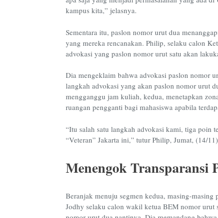
kampus kita,” jelasnya.
Sementara itu, paslon nomor urut dua menanggapi 
yang mereka rencanakan. Philip, selaku calon Ke
advokasi yang paslon nomor urut satu akan lakuk
Dia mengeklaim bahwa advokasi paslon nomor urut 
langkah advokasi yang akan paslon nomor urut 
mengganggu jam kuliah, kedua, menetapkan zona
ruangan pengganti bagi mahasiswa apabila terda
“Itu salah satu langkah advokasi kami, tiga poin
“Veteran” Jakarta ini,” tutur Philip, Jumat, (14/11)
Menengok Transparansi P
Beranjak menuju segmen kedua, masing-masing pa
Jodhy selaku calon wakil ketua BEM nomor urut s
nomor urut dua nantinya. Dia memandang bahwa p