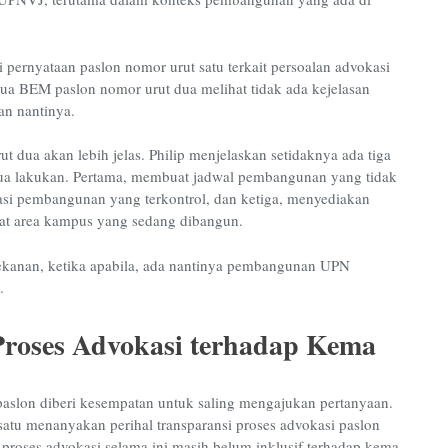
pernyataan paslon nomor urut satu terkait persoalan advokasi
tua BEM paslon nomor urut dua melihat tidak ada kejelasan
an nantinya.
dua akan lebih jelas. Philip menjelaskan setidaknya ada tiga
dua lakukan. Pertama, membuat jadwal pembangunan yang tidak
si pembangunan yang terkontrol, dan ketiga, menyediakan
pat area kampus yang sedang dibangun.
 tekanan, ketika apabila, ada nantinya pembangunan UPN
.
roses Advokasi terhadap Kema
slon diberi kesempatan untuk saling mengajukan pertanyaan.
atu menanyakan perihal transparansi proses advokasi paslon
roses advokasi selama ini masih belum inklusif terhadap kema.