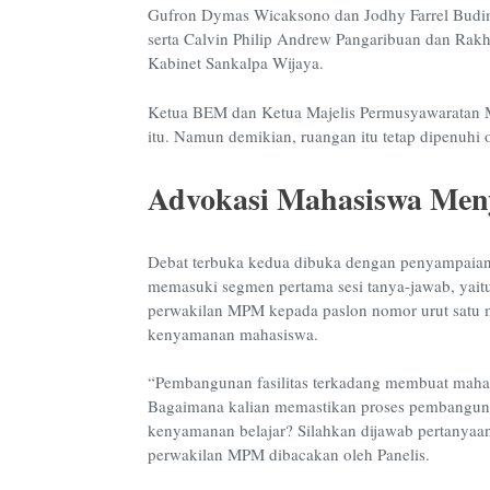
Gufron Dymas Wicaksono dan Jodhy Farrel Budima
serta Calvin Philip Andrew Pangaribuan dan Rakh
Kabinet Sankalpa Wijaya.
Ketua BEM dan Ketua Majelis Permusyawaratan M
itu. Namun demikian, ruangan itu tetap dipenuh
Advokasi Mahasiswa Men
Debat terbuka kedua dibuka dengan penyampaian 
memasuki segmen pertama sesi tanya-jawab, yaitu 
perwakilan MPM kepada paslon nomor urut satu
kenyamanan mahasiswa.
“Pembangunan fasilitas terkadang membuat mahasi
Bagaimana kalian memastikan proses pembangun
kenyamanan belajar?
Silahkan dijawab pertanya
perwakilan MPM dibacakan oleh Panelis.